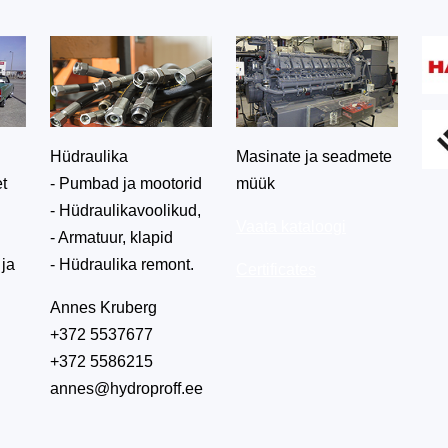
Hüdraulika
Masinate ja seadmete
et
- Pumbad ja mootorid
müük
- Hüdraulikavoolikud,
Vaata kataloogi
- Armatuur, klapid
 ja
- Hüdraulika remont.
Certificates
Annes Kruberg
+372 5537677
+372 5586215
annes@hydroproff.ee