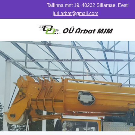
Tallinna mnt 19, 40232 Sillamae, Eesti
juri.arbat@gmail.com