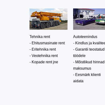
Tehnika rent
Autoteenindus
- Ehitusmasinate rent
- Kindlus ja kvalite
- Eritehnika rent
- Garantii teostatud
- Veotehnika rent
töödele
- Kopade rent jne
- Mõistlikud hinnad
maksumus
- Eesmärk klienti
aidata